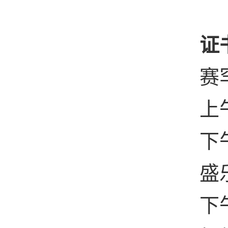
证
赛
上
下
盛
下午