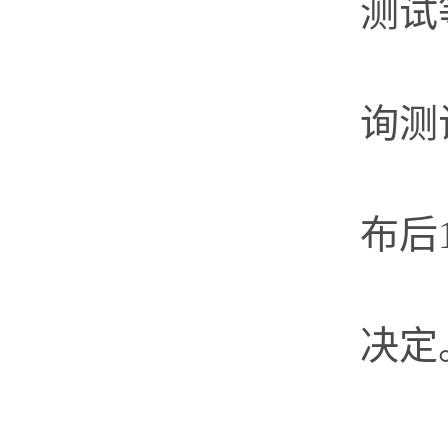
测试
纸
询测
第
布后
测
决定
具